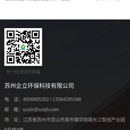
扫一扫 访问手机端
苏州企立环保科技有限公司
电 话：4008805352 / 13584295396
邮 箱：szqlk@szqili.com
地 址：江苏省苏州市昆山市周市镇华岗路长江智创产业园
6号楼3楼