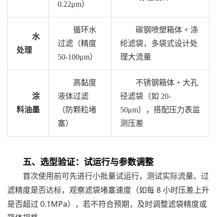
0.22μm
）
循环水
碳钢喷塑箱体
+
涤
水
过滤（精度
纶滤袋，多袋式设计处
处理
50-100μm
）
理大流量
高黏度
不锈钢箱体
+
大孔
涂
液体过滤
径滤袋（如
20-
料油墨
（防颗粒堵
50μm
），搭配压力表监
塞）
测压差
五、选型验证：试运行与参数调整
首次使用前可先进行小批量试运行，测试实际流量、过
8
滤精度是否达标，观察滤袋堵塞速度（如每
小时压差上升
0.1MPa
是否超过
），若不符合预期，及时调整滤袋精度或