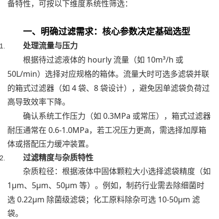
备特性，可按以下维度系统性筛选：
一、明确过滤需求：核心参数决定基础选型
处理流量与压力
hourly
10m³/h
根据待过滤液体的
流量（如
或
50L/min
）选择对应规格的箱体。流量大时可选多滤袋并联
4
8
的箱式过滤器（如
袋、
袋设计），避免因单滤袋负荷过
高导致效率下降。
0.3MPa
确认系统工作压力（如
或常压），箱式过滤器
0.6-1.0MPa
耐压通常在
，若工况压力更高，需选择加厚箱
体或搭配压力缓冲装置。
过滤精度与杂质特性
杂质粒径：根据液体中固体颗粒大小选择滤袋精度（如
1μm
5μm
50μm
、
、
等）。例如，制药行业需去除细菌时
0.22μm
10-50μm
选
除菌级滤袋；化工原料除杂可选
滤
袋。