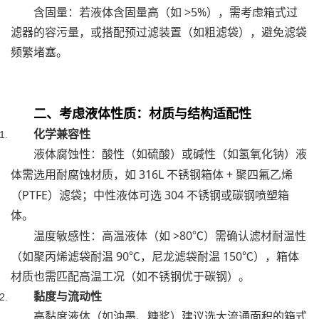
>5%
含固量：若液体含固量高（如
），需考虑箱式过
滤器的容污量，或搭配预过滤装置（如粗滤袋），避免滤袋
频繁堵塞。
二、考虑液体性质：材质与结构适配性
化学兼容性
液体腐蚀性：酸性（如硫酸）或碱性（如氢氧化钠）液
316L
+
体需选用耐腐蚀材质，如
不锈钢箱体
聚四氟乙烯
PTFE
304
（
）滤袋；中性液体可选
不锈钢或碳钢喷塑箱
体。
>80
温度敏感性：高温液体（如
℃
）需确认滤材耐温性
90
150
（如聚丙烯滤袋耐温
℃
，尼龙滤袋耐温
℃
），箱体
材质也需匹配高温工况（如不锈钢优于碳钢）。
黏度与流动性
高黏度液体（如油墨、糖浆）建议选大流通面积的箱式