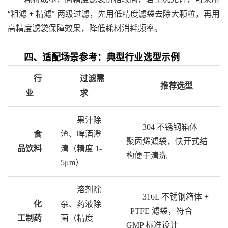
“
+
”
粗滤
精滤
两级过滤，先用低精度滤袋去除大颗粒，再用
高精度滤袋保障效果，降低耗材消耗频率。
四、适配场景参考：典型行业选型示例
行
过滤需
推荐选型
业
求
果汁除
304
不锈钢箱体
+
食
渣、啤酒澄
聚丙烯滤袋，快开式结
品饮料
清（精度
1-
构便于清洗
5μm
）
溶剂除
316L
不锈钢箱体
+
化
杂、药液除
PTFE
滤袋，符合
工制药
菌（精度
GMP
标准设计