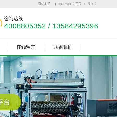
网站地图
| SiteMap（
百度
/
谷歌
）
咨询热线
4008805352 / 13584295396
在线留言
联系我们