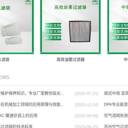
水滤袋
高效油雾过滤器
中
NEWS
常维护保养知识，专业厂家教你延长…
袋式中效 亚
[2026-07-21]
器在机械加工领域的应用原理与效能…
DPA专业级
[2025-11-24]
AC 暖通空调上的应⽤
空气滤网失效
[2025-09-05]
化过滤网的技术标准
苏州空气过滤
[2025-06-25]