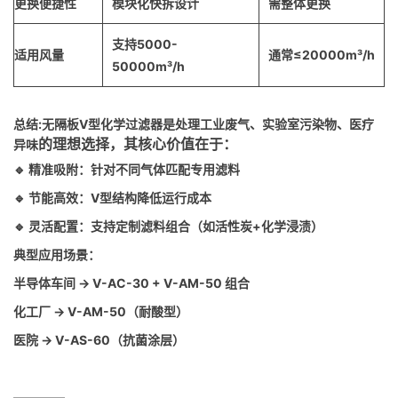
更换便捷性
模块化快拆设计
需整体更换
支持5000-
适用风量
通常≤20000m³/h
50000m³/h
总结:无隔板V型化学过滤器是处理工业废气、实验室污染物、医疗
的理想选择，其核心价值在于：
异味
🔹 精准吸附：针对不同气体匹配专用滤料
🔹 节能高效：V型结构降低运行成本
🔹 灵活配置：支持定制滤料组合（如活性炭+化学浸渍）
典型应用场景：
半导体车间 → V-AC-30 + V-AM-50 组合
化工厂 → V-AM-50（耐酸型）
医院 → V-AS-60（抗菌涂层）