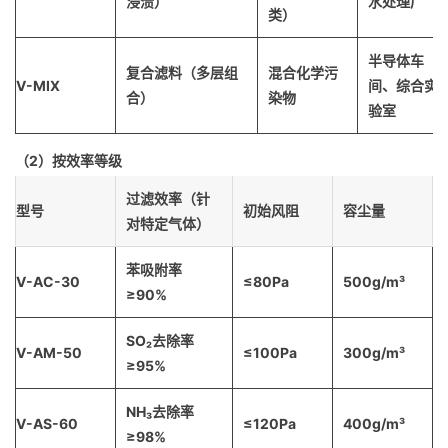
浸渍）
水处理厂
类）
半导体车
复合滤料（多层组
混合化学污
V-MIX
间、综合实
合）
染物
验室
（2）按效率等级
过滤效率（针
型号
初始风阻
容尘量
对特定气体）
苯吸附率
V-AC-30
≤80Pa
500g/m³
≥90%
SO₂去除率
V-AM-50
≤100Pa
300g/m³
≥95%
NH₃去除率
V-AS-60
≤120Pa
400g/m³
≥98%