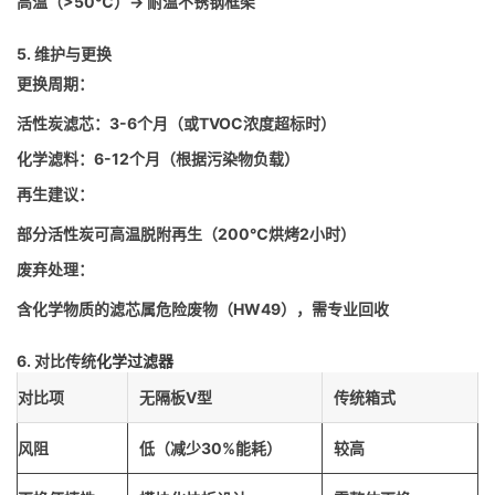
高温（>50℃）→ 耐温不锈钢框架
5. 维护与更换
更换周期：
活性炭滤芯：3-6个月（或TVOC浓度超标时）
化学滤料：6-12个月（根据污染物负载）
再生建议：
部分活性炭可高温脱附再生（200℃烘烤2小时）
废弃处理：
含化学物质的滤芯属危险废物（HW49），需专业回收
6. 对比传统
化学过滤器
对比项
无隔板V型
传统箱式
风阻
低（减少30%能耗）
较高