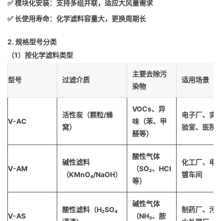
✅ 模块化安装：支持多组并联，适应大风量需求
✅ 长使用寿命：化学滤料容量大，更换周期长
2. 规格型号分类
（1）按化学滤料类型
主要去除污
型号
过滤介质
适用场景
染物
VOCs、异
活性炭（颗粒/蜂
电子厂、实
V-AC
味（苯、甲
窝）
验室、医院
醛等）
酸性气体
碱性滤料
化工厂、电
V-AM
（SO₂、HCl
（KMnO₄/NaOH）
镀车间
等）
碱性气体
酸性滤料（H₂SO₄
制药厂、污
V-AS
（NH₃、胺